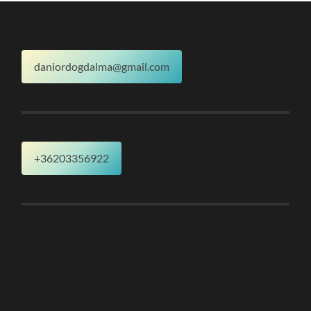
daniordogdalma@gmail.com
+36203356922