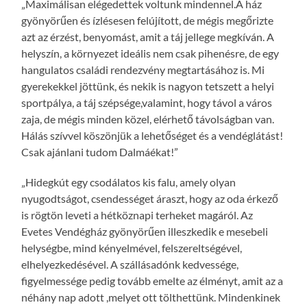
„Maximálisan elégedettek voltunk mindennel.A ház
gyönyörűen és ízlésesen felújított, de mégis megőrizte
azt az érzést, benyomást, amit a táj jellege megkíván. A
helyszín, a környezet ideális nem csak pihenésre, de egy
hangulatos családi rendezvény megtartásához is. Mi
gyerekekkel jöttünk, és nekik is nagyon tetszett a helyi
sportpálya, a táj szépsége,valamint, hogy távol a város
zaja, de mégis minden közel, elérhető távolságban van.
Hálás szívvel köszönjük a lehetőséget és a vendéglátást!
Csak ajánlani tudom Dalmáékat!”
„Hidegkút egy csodálatos kis falu, amely olyan
nyugodtságot, csendességet áraszt, hogy az oda érkező
is rögtön leveti a hétköznapi terheket magáról. Az
Evetes Vendégház gyönyörűen illeszkedik e mesebeli
helységbe, mind kényelmével, felszereltségével,
elhelyezkedésével. A szállásadónk kedvessége,
figyelmessége pedig tovább emelte az élményt, amit az a
néhány nap adott ,melyet ott tölthettünk. Mindenkinek