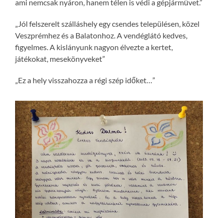
ami nemcsak nyáron, hanem télen is védi a gépjárművet.”
„Jól felszerelt szálláshely egy csendes településen, közel
Veszprémhez és a Balatonhoz. A vendéglátó kedves,
figyelmes. A kislányunk nagyon élvezte a kertet,
játékokat, mesekönyveket”
„Ez a hely visszahozza a régi szép időket…”