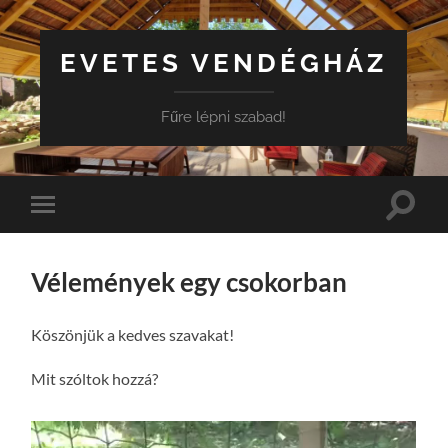
EVETES VENDÉGHÁZ
Fűre lépni szabad!
Toggle
Toggle
search
mobile
field
menu
Vélemények egy csokorban
Köszönjük a kedves szavakat!
Mit szóltok hozzá?