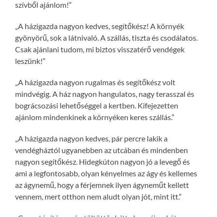
szívből ajánlom!”
„A házigazda nagyon kedves, segítőkész! A környék
gyönyörű, sok a látnivaló. A szállás, tiszta és csodálatos.
Csak ajánlani tudom, mi biztos visszatérő vendégek
leszünk!”
„A házigazda nagyon rugalmas és segítőkész volt
mindvégig. A ház nagyon hangulatos, nagy terasszal és
bográcsozási lehetőséggel a kertben. Kifejezetten
ajánlom mindenkinek a környéken keres szállás.”
„A házigazda nagyon kedves, pár percre lakik a
vendégháztól ugyanebben az utcában és mindenben
nagyon segítőkész. Hidegkúton nagyon jó a levegő és
ami a legfontosabb, olyan kényelmes az ágy és kellemes
az ágynemű, hogy a férjemnek ilyen ágyneműt kellett
vennem, mert otthon nem aludt olyan jót, mint itt.”