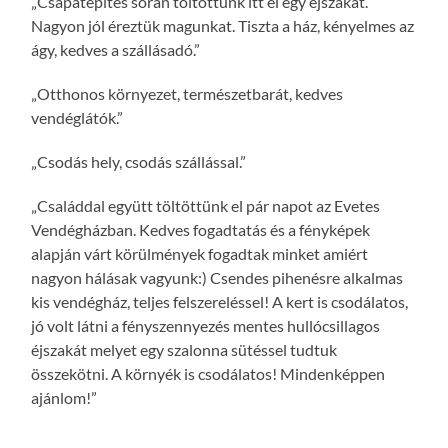
„Csapatépítés során töltöttünk itt el egy éjszakát.
Nagyon jól éreztük magunkat. Tiszta a ház, kényelmes az
ágy, kedves a szállásadó.”
„Otthonos környezet, természetbarát, kedves
vendéglátók.”
„Csodás hely, csodás szállással.”
„Családdal együtt töltöttünk el pár napot az Evetes
Vendégházban. Kedves fogadtatás és a fényképek
alapján várt körülmények fogadtak minket amiért
nagyon hálásak vagyunk:) Csendes pihenésre alkalmas
kis vendégház, teljes felszereléssel! A kert is csodálatos,
jó volt látni a fényszennyezés mentes hullócsillagos
éjszakát melyet egy szalonna sütéssel tudtuk
összekötni. A környék is csodálatos! Mindenképpen
ajánlom!”