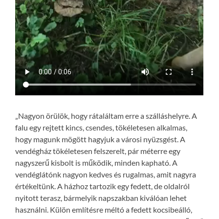
„Nagyon örülök, hogy rátaláltam erre a szálláshelyre. A
falu egy rejtett kincs, csendes, tökéletesen alkalmas,
hogy magunk mögött hagyjuk a városi nyüzsgést. A
vendégház tökéletesen felszerelt, pár méterre egy
nagyszerű kisbolt is működik, minden kapható. A
vendéglátónk nagyon kedves és rugalmas, amit nagyra
értékeltünk. A házhoz tartozik egy fedett, de oldalról
nyitott terasz, bármelyik napszakban kiválóan lehet
használni. Külön említésre méltó a fedett kocsibeálló,