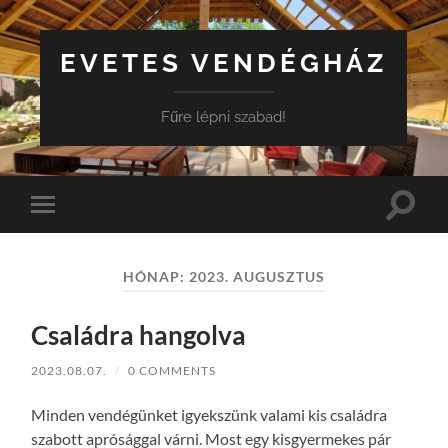
EVETES VENDÉGHÁZ
Fűre lépni szabad!
Toggle
Toggle
search
mobile
field
menu
HÓNAP:
2023. AUGUSZTUS
Családra hangolva
2023.08.07.
/
0 COMMENTS
Minden vendégünket igyekszünk valami kis családra
szabott aprósággal várni. Most egy kisgyermekes pár