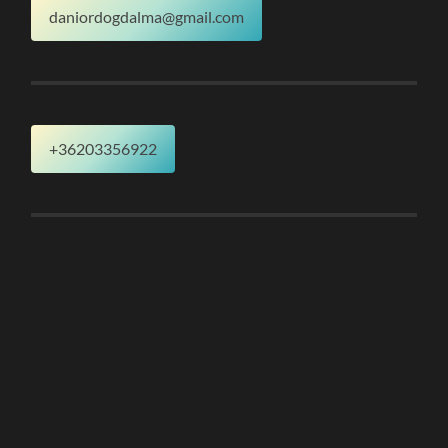
daniordogdalma@gmail.com
+36203356922