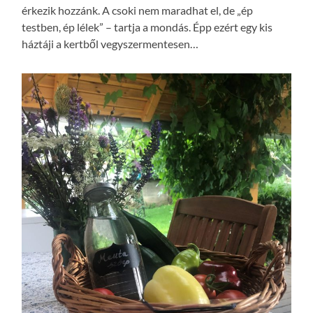
érkezik hozzánk. A csoki nem maradhat el, de „ép
testben, ép lélek” – tartja a mondás. Épp ezért egy kis
háztáji a kertből vegyszermentesen…