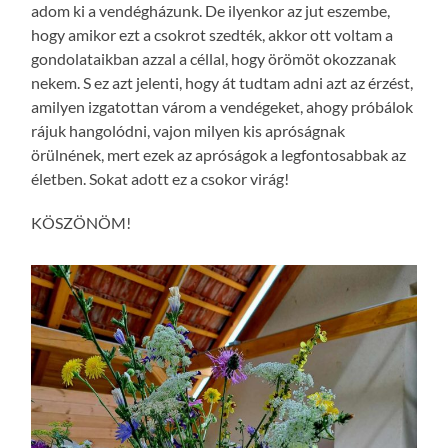
adom ki a vendégházunk. De ilyenkor az jut eszembe,
hogy amikor ezt a csokrot szedték, akkor ott voltam a
gondolataikban azzal a céllal, hogy örömöt okozzanak
nekem. S ez azt jelenti, hogy át tudtam adni azt az érzést,
amilyen izgatottan várom a vendégeket, ahogy próbálok
rájuk hangolódni, vajon milyen kis apróságnak
örülnének, mert ezek az apróságok a legfontosabbak az
életben. Sokat adott ez a csokor virág!
KÖSZÖNÖM!